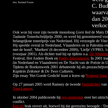
foto: Roeland Fossen
C. Bud
waarva
dan 20
verkoc
Ook won hij voor zijn tweede monoloog
Geen lied
de Mary Dr
Taalunie Toneelschrijfprijs 2000, en werd hij genomineerd vo
belangrijkste toneelprijs van Nederland. Hij verzorgde de Vin
Hij speelde overal in Nederland, Vlaanderen en in Palestina en 
met de hond', 'Mariken' (6 december 2000), 'Liefje' (VPRO, 14
(voorjaar 2001). Als dichter trad hij op tijdens o.a.
De Wintertu
Festival, Het Andere Boek en
Poetry International
. In 2001 tr
(in Nederland en Vlaanderen) en De Nacht van de Poëzie in U
Tijdens de Boekenweek 2001 debuteerde hij als prozaschrijve
Kapitein Zeiksnor & De Twee Culturen
.
Zijn essay 'Het Goede Gedicht' kunt u lezen op '
Rottend Staal
Op 27 januari 2005 werd Ramsey de tweede
Stadsdichter
van 
Tom Lanoye
.
In oktober 2004 publiceerde hij
een opiniestuk
over het uitzich
conflict.
Een rel
brak erover uit, hoewel hij dat geenszins beoogde : 'Do