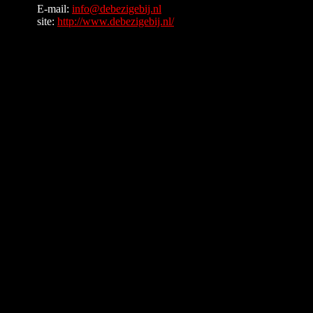
E-mail:
info@debezigebij.nl
site:
http://www.debezigebij.nl/