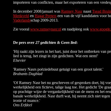
importeren van conflicten, maar het exporteren van een vredes
In december 2008/januari was
Ramsey Nasr
naast
Tsead Bruin
Menkveld
en
Hagar Peeters
een van de vijf kandidaten voor h
Vaderlands
schap 2009-2013.
Zie vooral
www.ramseynasr.nl
en raadpleeg ook
www.google
De pers over
27 gedichten & Geen lied
:
'Hij raakt zijn lezers in het hart, juist door het ontbreken van p
lied is terug, het zingt in zijn gedichten. Wat een stem!'
Elsevier
'Ramsey Nasrs poëziedebuut getuigt van een groot talent.'
Brabants Dagblad
'Of Ramsey Nasr het nu geschreven of gesproken doet, hij voe
werkelijkheid een fictieve, talige laag toe. Het gedicht 'De gra
op prachtige wijze de vergankelijkheid van de mens en het ee
banale werkelijkheid. Nasr durft wat, hij neemt zich niet tege
ironie of nuance.'
Ons Erfdeel