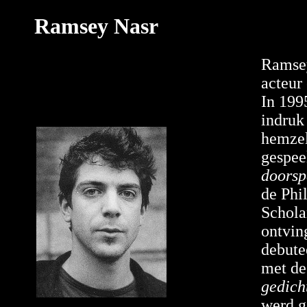
Ramsey Nasr
Ramsey
acteur 
In 199
indruk
hemzel
gespe
doorsp
de Phi
Schola
ontvin
debutee
met de
gedich
werd g